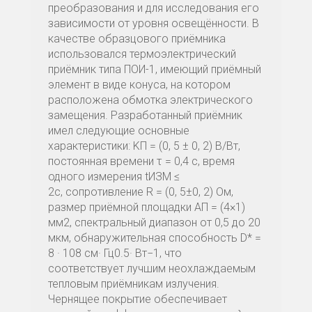
преобразования и для исследования его
зависимости от уровня освещённости. В
качестве образцового приёмника
использовался термоэлектрический
приёмник типа ПОИ-1, имеющий приёмный
элемент в виде конуса, на котором
расположена обмотка электрического
замещения. Разработанный приёмник
имел следующие основные
характеристики: KП = (0, 5 ± 0, 2) В/Вт,
постоянная времени τ = 0,4 с, время
одного измерения tИЗМ ≤
2с, сопротивление R = (0, 5±0, 2) Ом,
размер приёмной площадки ΑП = (4×1)
мм2, спектральный диапазон от 0,5 до 20
мкм, обнаружительная способность D* =
8 · 108 см· Гц0.5· Вт−1, что
соответствует лучшим неохлаждаемым
тепловым приёмникам излучения.
Чернящее покрытие обеспечивает