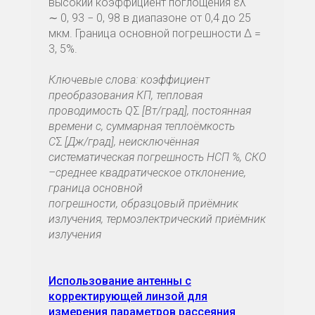
высокий коэффициент поглощения ελ
∼ 0, 93 − 0, 98 в диапазоне от 0,4 до 25
мкм. Граница основной погрешности Δ =
3, 5%.
Ключевые слова: коэффициент
преобразования КП, тепловая
проводимость Q
Σ
[Вт/град], постоянная
времени c, суммарная теплоёмкость
C
Σ
[Дж/град], неисключённая
систематическая погрешность НСП %, СКО
–среднее квадратическое отклонение,
граница основной
погрешности, образцовый приёмник
излучения, термоэлектрический приёмник
излучения
Использование антенны с
корректирующей линзой для
измерения параметров рассеяния