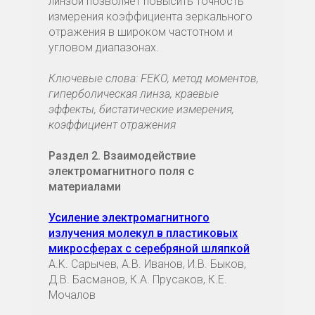
линзой позволяет повысить точность
измерения коэффициента зеркального
отражения в широком частотном и
угловом диапазонах.
Ключевые слова: FEKO, метод моментов,
гиперболическая линза, краевые
эффекты, бистатические измерения,
коэффициент отражения
Раздел 2. Взаимодействие
электромагнитного поля с
материалами
Усиление электромагнитного
излучения молекул в пластиковых
микросферах с серебряной шляпкой
A.K. Сарычев, А.В. Иванов, И.В. Быков,
Д.В. Басманов, К.А. Прусаков, К.Е.
Мочалов